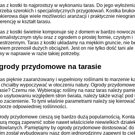
as z kostki to najprostszy w wykonaniu taras. Do jego wyłożeni
trzeba szerokich i specjalistycznych przygotowań. Kostka bruko
nkierowa daje wiele możliwości aranżacji i praktycznie nieogra
erencję w kształt tarasu.
ras z kostki świetnie komponuje się z domem w bardzo nowoc
imalistycznym stylu oraz z ogrodem o prostej formie, czystym i
estrzennym. Taras z kostki układamy na miękkim gruncie, nie b
iem przenosił dużych obciążeń. Jest on nie tylko dość tani ale
wy w naprawie w razie takiej potrzeby.
grody przydomowe na tarasie
ras pięknie zaaranżowany i wypełniony roślinami to marzenie 
o chciałby wypoczywać w otoczeniu natury. Ogrody przydomowe
asie? Czemu nie. Wybierając rośliny na nasz taras należy pami
go usytuowaniu względem stron świata, należy także wziąć po
o zacienienie. To tymi właśnie parametrami należy się kierować
borze odpowiedniej roślinności.
rody przydomowe cieszą się bardzo dużą popularnością. Konta
turą mogą zapewnić sobie nawet właściciele niewielkich działe
dowlanych. Pamiętajmy by ogrody przydomowe dostosować do 
kim został wybudowany nasz dom jednorodzinny zapewni to ci