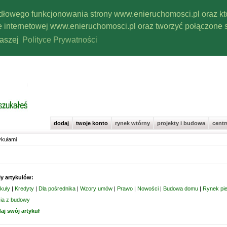
widłowego funkcjonowania strony www.enieruchomosci.pl oraz 
ie internetowej www.enieruchomosci.pl oraz tworzyć połączone s
naszej
Polityce Prywatności
dodaj
twoje konto
rynek wtórny
projekty i budowa
cent
ykułami
ły artykułów:
kuły
|
Kredyty
|
Dla pośrednika
|
Wzory umów
|
Prawo
|
Nowości
|
Budowa domu
|
Rynek pie
cia z budowy
aj swój artykuł