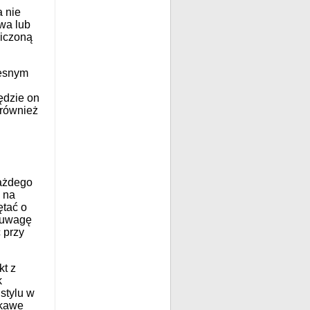
a nie
wa lub
niczoną
zesnym
ędzie on
 również
każdego
 na
ętać o
d uwagę
 przy
kt z
k
stylu w
ekawe