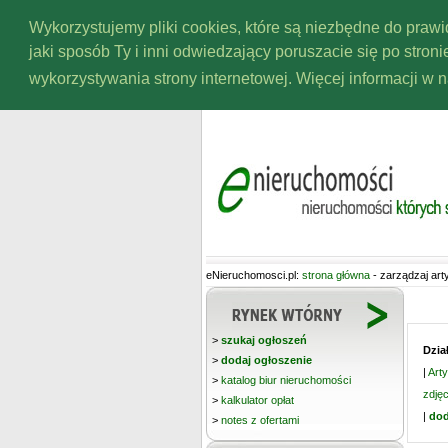
https://www.high-endrolex.com/43
Wykorzystujemy pliki cookies, które są niezbędne do pra
jaki sposób Ty i inni odwiedzający poruszacie się po stron
wykorzystywania strony internetowej. Więcej informacji w 
https://www.high-endrolex.com/43
eNieruchomosci.pl:
strona główna
- zarządzaj art
>
szukaj ogłoszeń
Dzia
>
dodaj ogłoszenie
|
Arty
>
katalog biur nieruchomości
zdję
>
kalkulator opłat
|
dod
>
notes z ofertami