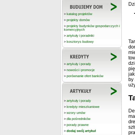
Dz
>
katalog projektów
>
projekty domów
>
projekty budynków gospodarczych i
komercyjnych
>
artykuły i poradniki
Ta
>
kosztorys budowy
do
mi
tow
dzi
>
artykuły i porady
pi
>
nowości i promocje
jak
>
porównanie ofert banków
by
uż
T
>
artykuły i porady
>
kredyty mieszkaniowe
De
>
wzory umów
ma
>
dla pośredników
dr
>
porady prawne
sz
>
dodaj swój artykuł
pr