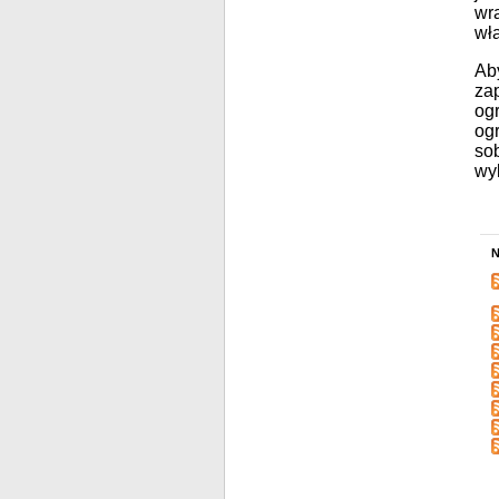
wr
wła
Aby
za
ogr
og
so
wy
N