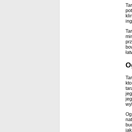
Tar
po
kli
ing
Ta
min
prz
bow
łat
O
Ta
kt
tar
je
jeg
wy
Og
na
bu
ja