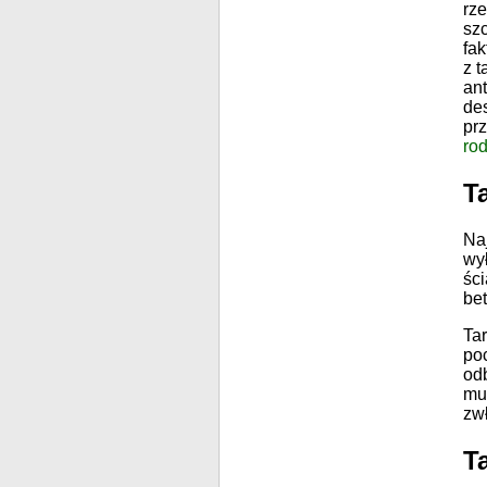
rze
szc
fak
z t
an
des
prz
ro
T
Na
wy
śc
be
Tar
po
od
mu
zw
T