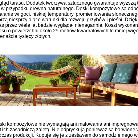
gląd tarasu. Dodatek tworzywa sztucznego gwarantuje wyższą 
ż w przypadku drewna naturalnego. Deski kompozytowe są odp
ałanie wilgoci, niskiej temperatury, promieniowania słoneczneg
rzą niesprzyjające warunki dla rozwoju grzybów i pleśni. Dzięk
as przez wiele lat będzie wyglądał nienagannie. Koszt wykonan
rasu o powierzchni około 25 metrów kwadratowych to mniej więc
enaście tysięcy złotych.
ski kompozytowe nie wymagają ani malowania ani impregnowa
st ich zasadniczą zaletą. Nie odpryskują ponieważ są barwione
dczas produkcji. Kupuje się je z zestawem do samodzielnego w