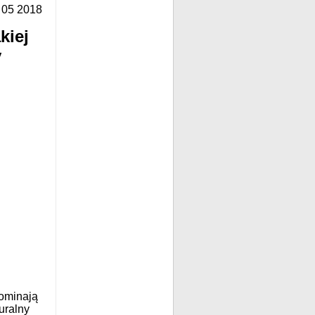
 05 2018
kiej
y
pominają
uralny