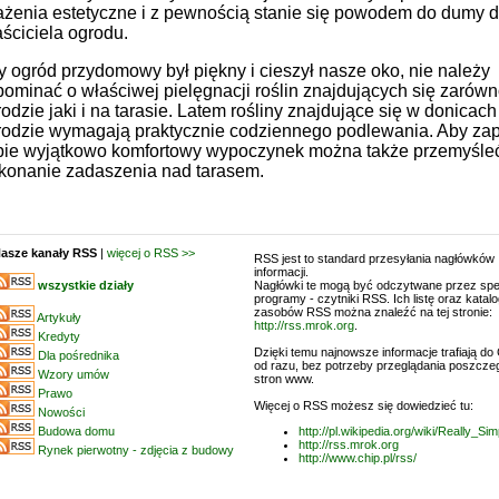
ażenia estetyczne i z pewnością stanie się powodem do dumy d
ściciela ogrodu.
 ogród przydomowy był piękny i cieszył nasze oko, nie należy
pominać o właściwej pielęgnacji roślin znajdujących się zarów
odzie jaki i na tarasie. Latem rośliny znajdujące się w donicach
rodzie wymagają praktycznie codziennego podlewania. Aby za
bie wyjątkowo komfortowy wypoczynek można także przemyśle
konanie zadaszenia nad tarasem.
asze kanały RSS
|
więcej o RSS >>
RSS jest to standard przesyłania nagłówków
informacji.
wszystkie działy
Nagłówki te mogą być odczytwane przez spe
programy - czytniki RSS. Ich listę oraz katal
zasobów RSS można znaleźć na tej stronie:
Artykuły
http://rss.mrok.org
.
Kredyty
Dzięki temu najnowsze informacje trafiają do 
Dla pośrednika
od razu, bez potrzeby przeglądania poszcze
Wzory umów
stron www.
Prawo
Więcej o RSS możesz się dowiedzieć tu:
Nowości
Budowa domu
http://pl.wikipedia.org/wiki/Really_Si
http://rss.mrok.org
Rynek pierwotny - zdjęcia z budowy
http://www.chip.pl/rss/