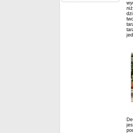
wy
ni
dzi
two
tar
ta
jed
De
je
po