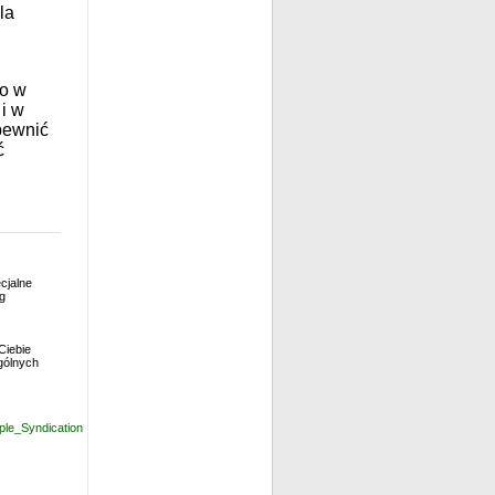
la
no w
 i w
pewnić
ć
cjalne
og
Ciebie
gólnych
mple_Syndication