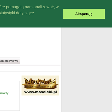
które pomagają nam analizować, w
tatystyki dotyczące
Akcpetuję
rum kredytowe
rwotny -