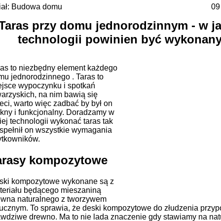
iał: Budowa domu
09
Taras przy domu jednorodzinnym - w ja
technologii powinien być wykonan
ras to niezbędny element każdego
mu jednorodzinnego . Taras to
ejsce wypoczynku i spotkań
arzyskich, na nim bawią się
eci, warto więc zadbać by był on
ękny i funkcjonalny. Doradzamy w
iej technologii wykonać taras tak
 spełnił on wszystkie wymagania
ytkowników.
arasy kompozytowe
ski kompozytowe wykonane są z
teriału będącego mieszaniną
ewna naturalnego z tworzywem
tucznym. To sprawia, że deski kompozytowe do złudzenia przy
awdziwe drewno. Ma to nie lada znaczenie gdy stawiamy na nat