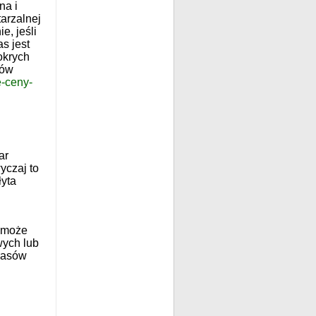
na i
arzalnej
e, jeśli
as jest
okrych
sów
e-ceny-
ar
yczaj to
łyta
e może
wych lub
arasów