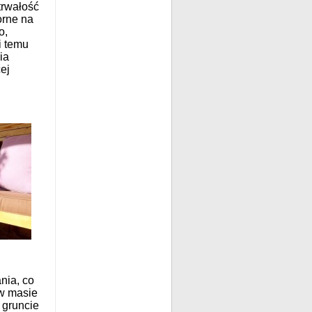
trwałość
orne na
o,
i temu
ia
ej
nia, co
 w masie
 gruncie