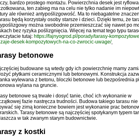
czy, bardzo prostego montażu. Powierzchnia desek jest ryflowa
zotkowana, ten zabieg ma na celu nie tylko nadanie im niepowt
tury ale również antypoślizgowość. Ma to niebagatelne znaczeni
arasu będą korzystały osoby starsze i dzieci. Dzięki temu, że tar
typoślizgowy można swobodnie przemieszczać się nawet po m
kach bez ryzyka poślizgnięcia. Więcej na temat tego typu tara
eczytacie tutaj:
https://fajnyogrod.pl/porady/tarasy-kompozytow
dzaje-desek-kompozytowych-na-co-zwrocic-uwage/
arasy betonowe
jczęściej budowane są wtedy gdy ich powierzchnię mamy zami
łożyć płytkami ceramicznymi lub betonowymi. Konstrukcja zazw
ianka wylewana z betonu, bloczki betonowe lub bezpośrednia p
tonowa wylana na gruncie.
asy betonowe są trwałe i dosyć tanie, choć ich wykonanie w
czątkowej fazie nastręcza trudności. Budowa takiego tarasu ni
bywać się zimą konieczne bowiem jest wykonanie prac betono
rarskich. Tarasy betonowe są najczęściej spotykanym typem t
łaszcza w tak zwanym starym budownictwie.
arasy z kostki