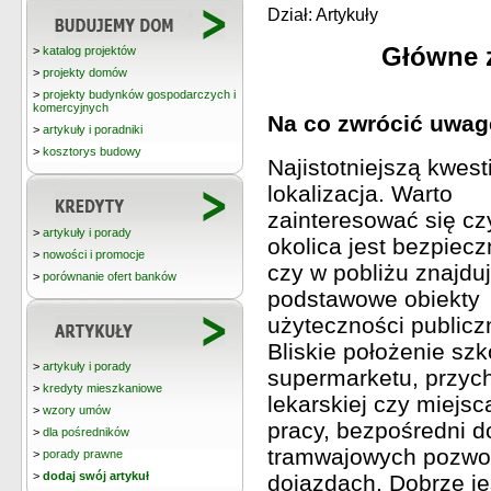
Dział: Artykuły
Główne 
>
katalog projektów
>
projekty domów
>
projekty budynków gospodarczych i
komercyjnych
Na co zwrócić uwag
>
artykuły i poradniki
>
kosztorys budowy
Najistotniejszą kwesti
lokalizacja. Warto
zainteresować się cz
>
artykuły i porady
okolica jest bezpiecz
>
nowości i promocje
czy w pobliżu znajduj
>
porównanie ofert banków
podstawowe obiekty
użyteczności publicz
Bliskie położenie szk
>
artykuły i porady
supermarketu, przyc
>
kredyty mieszkaniowe
lekarskiej czy miejsc
>
wzory umów
pracy, bezpośredni d
>
dla pośredników
tramwajowych pozwol
>
porady prawne
>
dodaj swój artykuł
dojazdach. Dobrze je