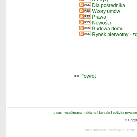
Dla pośrednika
Wzory umów
Prawo
Nowości
Budowa domu
Rynek pierwotny - z
<<
Powrót
|
o nas
|
współpraca
|
reklama
|
kontakt
|
polityka prywatn
© Copyr
nieruchomości - mieszkania - domy -