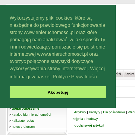
https://www.high-endrolex.com/43
Wykorzystujemy pliki cookies, które są
niezbędne do prawidłowego funkcjonowania
strony www.enieruchomosci.pl oraz które
pomagają nam analizować, w jaki sposób Ty
i inni odwiedzający poruszacie się po stronie
internetowej www.enieruchomosci.pl oraz
tworzyć połączone statystyki dotyczące
wykorzystywania strony internetowej. Więcej
https://www.high-endrolex.com/43
dodaj
twoje
informacji w naszej
Polityce Prywatności
eNieruchomosci.pl:
strona główna
- zarządzaj artykułami
Akcpetuję
>
szukaj ogłoszeń
Działy artykułów:
>
dodaj ogłoszenie
|
Artykuły
|
Kredyty
|
Dla pośrednika
|
Wzo
>
katalog biur nieruchomości
zdjęcia z budowy
>
kalkulator opłat
|
dodaj swój artykuł
>
notes z ofertami