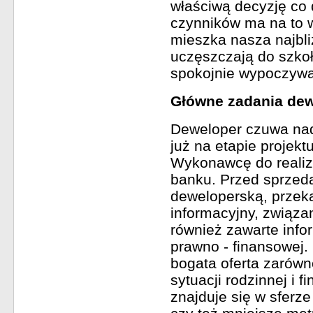
właściwą decyzję co 
czynników ma na to w
mieszka nasza najbli
uczęszczają do szkoł
spokojnie wypoczywa
Główne zadania de
Deweloper czuwa na
już na etapie projek
Wykonawcę do realiza
banku. Przed sprzed
deweloperską, przeka
informacyjny, związa
również zawarte info
prawno - finansowej.
bogata oferta zarów
sytuacji rodzinnej i f
znajduje się w sferz