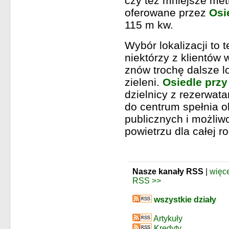
czy też mniejsze me
oferowane przez
Osi
115 m kw.
Wybór lokalizacji to 
niektórzy z klientów 
znów trochę dalsze lo
zieleni.
Osiedle przy
dzielnicy z rezerwat
do centrum spełnia ob
publicznych i możliw
powietrzu dla całej ro
Nasze kanały RSS
|
więce
RSS >>
wszystkie działy
Artykuły
Kredyty